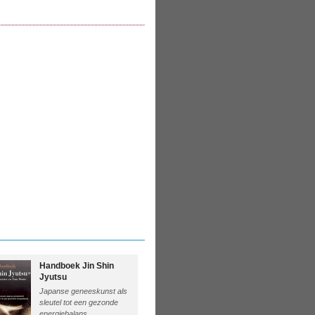
Handboek Jin Shin
Jyutsu
Japanse geneeskunst als
sleutel tot een gezonde
energiebalans