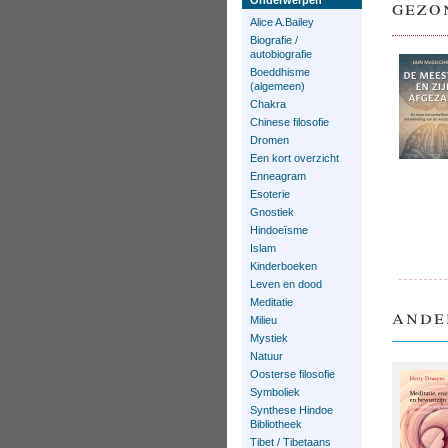
gezo
Onderwerpen
Alice A.Bailey
Biografie /
autobiografie
Boeddhisme
(algemeen)
Chakra
Chinese filosofie
Dromen
Een kort overzicht
Enneagram
Esoterie
Gnostiek
Hindoeïsme
Islam
Kinderboeken
Leven en dood
Meditatie
ande
Milieu
Mystiek
Natuur
Oosterse filosofie
Symboliek
Synthese Hindoe
Bibliotheek
Tibet / Tibetaans