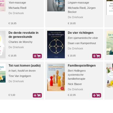
Yoni-massage
Lingam-massage
Michaela Riedl
Michaela Riedl
,
Jürgen
Becker
De Driehoek
De Driehoek
€ 19,95
€ 19,95
De derde revolutie in
De vier richtingen
de geneeskunde
Een sjamanistische visie
Charles de Monchy
Daan van Kampenhout
De Driehoek
De Driehoek
€ 16,95
€ 19,95
bestel
bestel
Tot rust komen (audio)
Familieopstellingen
in hart, hoofd en leven
Bert Hellingers
systemische
Tine Van Ingelgem
familietherapie
De Driehoek
Nick Blaser
De Driehoek
€ 5,00
€ 22,95
bestel
bestel