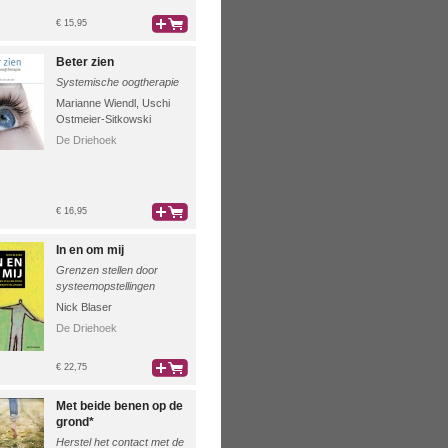
€ 15,95
bestel
Beter zien
Systemische oogtherapie
Marianne Wiendl
,
Uschi
Ostmeier-Sitkowski
De Driehoek
€ 16,95
bestel
In en om mij
Grenzen stellen door
systeemopstellingen
Nick Blaser
De Driehoek
€ 22,75
bestel
Met beide benen op de
grond*
Herstel het contact met de