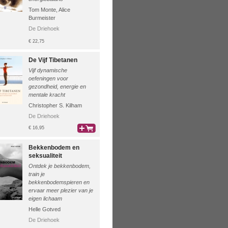
Tom Monte
,
Alice
Burmeister
De Driehoek
€ 22,75
De Vijf Tibetanen
Vijf dynamische
oefeningen voor
gezondheid, energie en
mentale kracht
Christopher S. Kilham
De Driehoek
€ 16,95
bestel
Bekkenbodem en
seksualiteit
Ontdek je bekkenbodem,
train je
bekkenbodemspieren en
ervaar meer plezier van je
eigen lichaam
Helle Gotved
De Driehoek