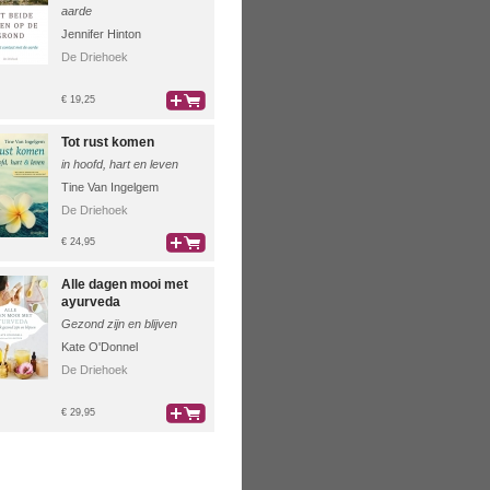
aarde
Jennifer Hinton
De Driehoek
€ 19,25
bestel
Tot rust komen
in hoofd, hart en leven
Tine Van Ingelgem
De Driehoek
€ 24,95
bestel
Alle dagen mooi met
ayurveda
Gezond zijn en blijven
Kate O'Donnel
De Driehoek
€ 29,95
bestel