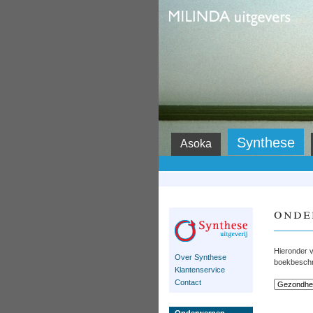
Milinda
Synthese
Asoka
onde
Hieronder v
Over Synthese
boekbeschri
Klantenservice
Contact