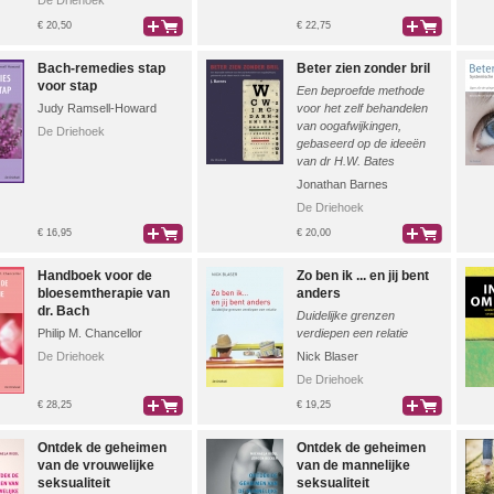
De Driehoek
€ 20,50
€ 22,75
bestel
bestel
Bach-remedies stap
Beter zien zonder bril
voor stap
Een beproefde methode
Judy Ramsell-Howard
voor het zelf behandelen
van oogafwijkingen,
De Driehoek
gebaseerd op de ideeën
van dr H.W. Bates
Jonathan Barnes
De Driehoek
€ 16,95
€ 20,00
bestel
bestel
Handboek voor de
Zo ben ik ... en jij bent
bloesemtherapie van
anders
dr. Bach
Duidelijke grenzen
Philip M. Chancellor
verdiepen een relatie
De Driehoek
Nick Blaser
De Driehoek
€ 28,25
€ 19,25
bestel
bestel
Ontdek de geheimen
Ontdek de geheimen
van de vrouwelijke
van de mannelijke
seksualiteit
seksualiteit