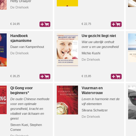
Hetty Draayer
De Driehoek
€ 24,95
€ 22,75
bestel
bestel
Handboek
Uw gezicht liegt niet
sjamanisme
Wat uw uiterlijk onthult
Daan van Kampenhout
over u en uw gezondheid
De Driehoek
Michio Kushi
De Driehoek
€ 26,25
€ 15,95
bestel
bestel
Qi Gong voor
Vuurman en
beginners*
Watervrouw
De oude Chinese methode
Leven in harmonie met de
voor een optimale
vijf elementen
gezondheid, kracht en
Silvana Schwitzer
vitaliteit van lichaam en
De Driehoek
geest
Steven Kuei
,
Stephen
Comee