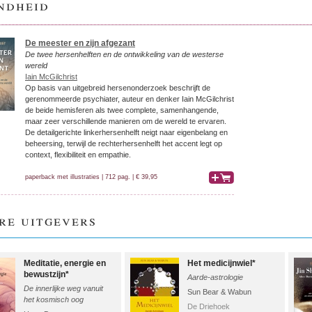
ndheid
De meester en zijn afgezant
De twee hersenhelften en de ontwikkeling van de westerse
wereld
Iain McGilchrist
Op basis van uitgebreid hersenonderzoek beschrijft de
gerenommeerde psychiater, auteur en denker Iain McGilchrist
de beide hemisferen als twee complete, samenhangende,
maar zeer verschillende manieren om de wereld te ervaren.
De detailgerichte linkerhersenhelft neigt naar eigenbelang en
beheersing, terwijl de rechterhersenhelft het accent legt op
context, flexibiliteit en empathie.
paperback met illustraties | 712 pag. | € 39,95
bestel
re uitgevers
Meditatie, energie en
Het medicijnwiel*
bewustzijn*
Aarde-astrologie
De innerlijke weg vanuit
Sun Bear & Wabun
het kosmisch oog
De Driehoek