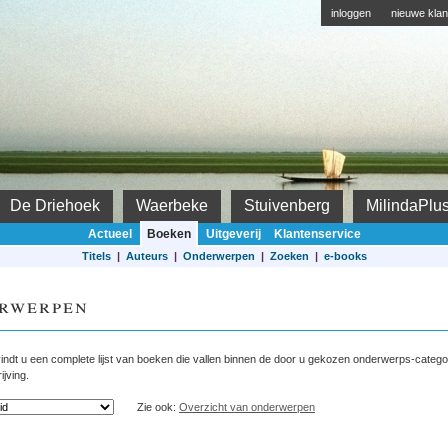
inloggen
nieuwe klan
De Driehoek
Waerbeke
Stuivenberg
MilindaPlu
Actueel
Boeken
Uitgeverij
Klantenservice
Titels
|
Auteurs
|
Onderwerpen
|
Zoeken
|
e-books
rwerpen
indt u een complete lijst van boeken die vallen binnen de door u gekozen onderwerps-categorie
jving.
Zie ook:
Overzicht van onderwerpen