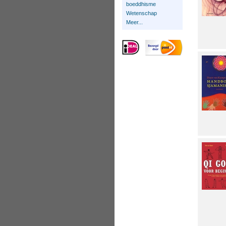
boeddhisme
Wetenschap
Meer...