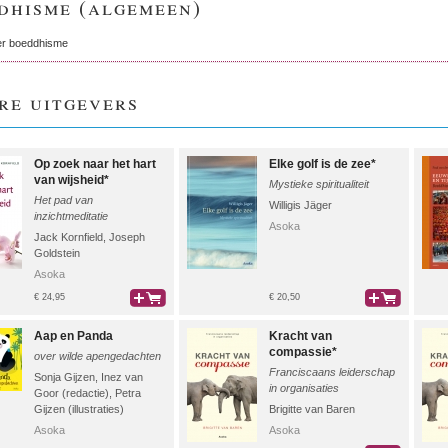
dhisme (algemeen)
er boeddhisme
re uitgevers
Op zoek naar het hart
Elke golf is de zee*
van wijsheid*
Mystieke spiritualiteit
Het pad van
Willigis Jäger
inzichtmeditatie
Asoka
Jack Kornfield
,
Joseph
Goldstein
Asoka
€ 24,95
€ 20,50
bestel
bestel
Aap en Panda
Kracht van
compassie*
over wilde apengedachten
Franciscaans leiderschap
Sonja Gijzen
,
Inez van
in organisaties
Goor (redactie)
,
Petra
Gijzen (illustraties)
Brigitte van Baren
Asoka
Asoka