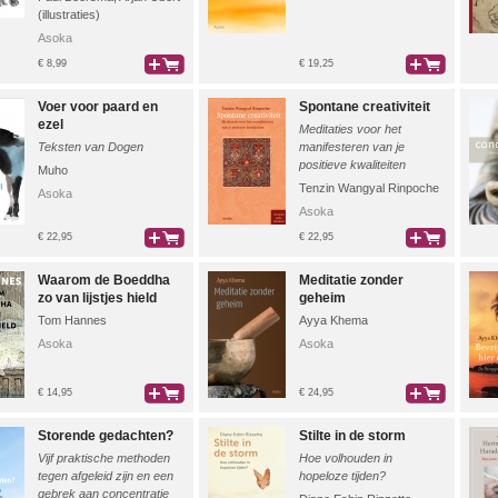
(illustraties)
Asoka
€ 8,99
€ 19,25
bestel
bestel
Voer voor paard en
Spontane creativiteit
ezel
Meditaties voor het
Teksten van Dogen
manifesteren van je
positieve kwaliteiten
Muho
Tenzin Wangyal Rinpoche
Asoka
Asoka
€ 22,95
€ 22,95
bestel
bestel
Waarom de Boeddha
Meditatie zonder
zo van lijstjes hield
geheim
Tom Hannes
Ayya Khema
Asoka
Asoka
€ 14,95
€ 24,95
bestel
bestel
Storende gedachten?
Stilte in de storm
Vijf praktische methoden
Hoe volhouden in
tegen afgeleid zijn en een
hopeloze tijden?
gebrek aan concentratie