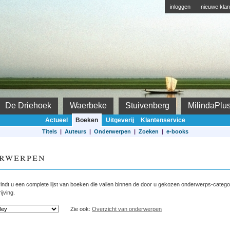
inloggen
nieuwe klan
De Driehoek
Waerbeke
Stuivenberg
MilindaPlu
Actueel
Boeken
Uitgeverij
Klantenservice
Titels
|
Auteurs
|
Onderwerpen
|
Zoeken
|
e-books
rwerpen
indt u een complete lijst van boeken die vallen binnen de door u gekozen onderwerps-categorie
jving.
Zie ook:
Overzicht van onderwerpen