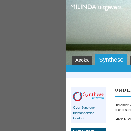
Milinda
Synthese
Asoka
onde
Hieronder v
Over Synthese
boekbeschri
Klantenservice
Contact