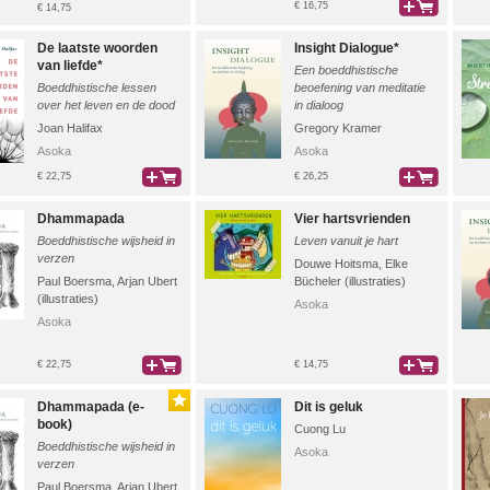
€ 16,75
€ 14,75
bestel
De laatste woorden
Insight Dialogue*
van liefde*
Een boeddhistische
Boeddhistische lessen
beoefening van meditatie
over het leven en de dood
in dialoog
Joan Halifax
Gregory Kramer
Asoka
Asoka
€ 22,75
€ 26,25
bestel
bestel
Dhammapada
Vier hartsvrienden
Boeddhistische wijsheid in
Leven vanuit je hart
verzen
Douwe Hoitsma
,
Elke
Paul Boersma
,
Arjan Ubert
Bücheler (illustraties)
(illustraties)
Asoka
Asoka
€ 22,75
€ 14,75
bestel
bestel
Dhammapada (e-
Dit is geluk
book)
Cuong Lu
Boeddhistische wijsheid in
Asoka
verzen
Paul Boersma
,
Arjan Ubert