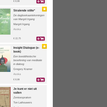
€ 8,99
bestel
Stralende stilte*
De dagboekaantekeningen
van Margrit Irgang
Margrit Irgang
Asoka
€ 22,75
bestel
Insight Dialogue (e-
book)
Een boeddhistische
beoefening van meditatie
in dialoog
Gregory Kramer
Asoka
€ 8,99
bestel
Je kunt er niet uit
vallen
Zentoespraken
Ton Lathouwers