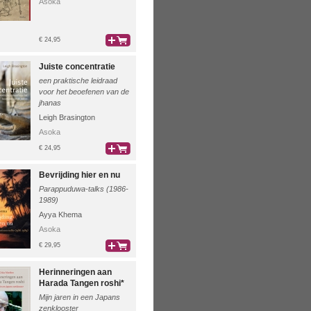
Asoka
€ 24,95
bestel
Juiste concentratie
een praktische leidraad
voor het beoefenen van de
jhanas
Leigh Brasington
Asoka
€ 24,95
bestel
Bevrijding hier en nu
Parappuduwa-talks (1986-
1989)
Ayya Khema
Asoka
€ 29,95
bestel
Herinneringen aan
Harada Tangen roshi*
Mijn jaren in een Japans
zenklooster