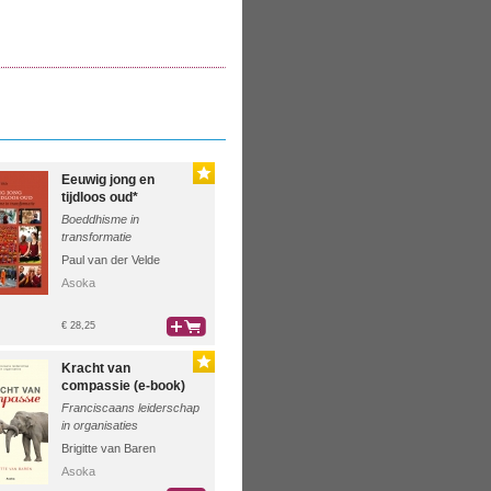
Eeuwig jong en
tijdloos oud*
Boeddhisme in
transformatie
Paul van der Velde
Asoka
€ 28,25
bestel
Kracht van
compassie (e-book)
Franciscaans leiderschap
in organisaties
Brigitte van Baren
Asoka