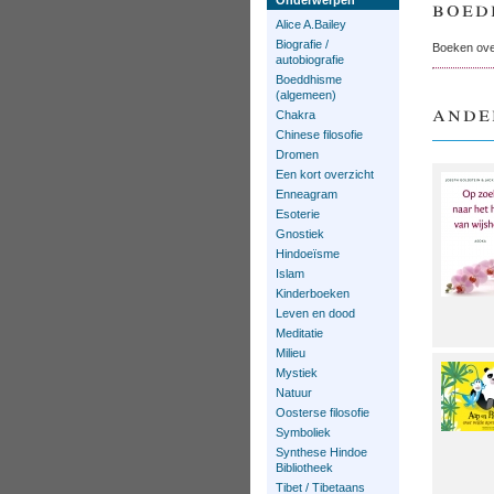
boed
Onderwerpen
Alice A.Bailey
Biografie /
Boeken ov
autobiografie
Boeddhisme
(algemeen)
ande
Chakra
Chinese filosofie
Dromen
Een kort overzicht
Enneagram
Esoterie
Gnostiek
Hindoeïsme
Islam
Kinderboeken
Leven en dood
Meditatie
Milieu
Mystiek
Natuur
Oosterse filosofie
Symboliek
Synthese Hindoe
Bibliotheek
Tibet / Tibetaans