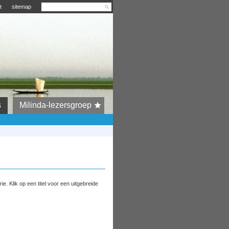
t
sitemap
s
Milinda-lezersgroep
. Klik op een titel voor een uitgebreide