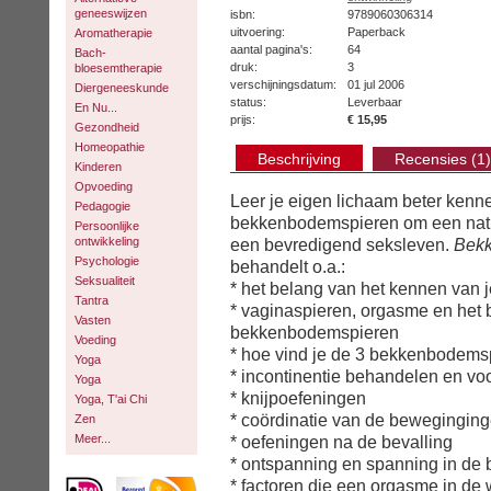
geneeswijzen
isbn:
9789060306314
uitvoering:
Paperback
Aromatherapie
aantal pagina's:
64
Bach-
druk:
3
bloesemtherapie
verschijningsdatum:
01 jul 2006
Diergeneeskunde
status:
Leverbaar
En Nu...
prijs:
€ 15,95
Gezondheid
Homeopathie
Beschrijving
Recensies (1)
Kinderen
Opvoeding
Leer je eigen lichaam beter kenne
Pedagogie
bekkenbodemspieren om een natuu
Persoonlijke
ontwikkeling
een bevredigend seksleven.
Bekk
Psychologie
behandelt o.a.:
Seksualiteit
* het belang van het kennen van
Tantra
* vaginaspieren, orgasme en het 
Vasten
bekkenbodemspieren
Voeding
* hoe vind je de 3 bekkenbodems
Yoga
* incontinentie behandelen en v
Yoga
* knijpoefeningen
Yoga, T'ai Chi
* coördinatie van de bewegingin
Zen
Meer...
* oefeningen na de bevalling
* ontspanning en spanning in d
* factoren die een orgasme in de