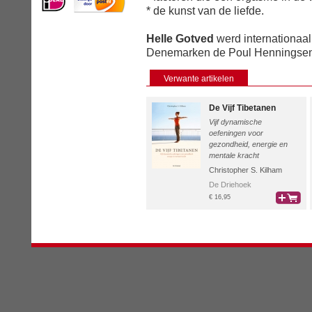
* de kunst van de liefde.
Helle Gotved
werd internationaal
Denemarken de Poul Henningsen-
Verwante artikelen
De Vijf Tibetanen
Vijf dynamische
oefeningen voor
gezondheid, energie en
mentale kracht
Christopher S. Kilham
De Driehoek
€ 16,95
bestel