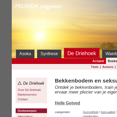
Milinda
De Driehoek
Asoka
Synthese
Waer
Actueel
Boek
Titels
|
Auteurs
Bekkenbodem en seksua
Ontdek je bekkenbodem, train 
Over De Driehoek
ervaar meer plezier van je eige
Klantenservice
Contact
Helle Gotved
Onderwerpen
categorieën:
Gezondheid
/
Seksualiteit
ontwikkeling
Alternatieve