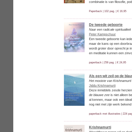
combinatie is van filosofie, poë
Paperback | 102 pag. | € 16,95
De tweede geboorte
Naar een radicale spiritualiteit
Peter Kampschuur
Een tweede geboorte kan ied
maar de kans op een doorbraa
wordt groter door oprecht je i
en meditatie kunnen een zinvo
paperback | 256 pag. | € 24,95
Als een wit zeil op de bla
Het mooiste van Krishnamurti
Jiddu Krishnamurti
Deze inmiddels zesde herzien
de blauwe zee
is niet alleen 
al kennen, maar ook een ideale
nog niet met zijn werk bekend 
paperback met illustraties | 224 pag
Krishnamurti