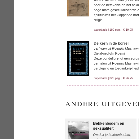
Aan de mensen van goede wil
naar de betekenis en het belang
hoge mate geseculariseerde cu
spiritualiteit het kloppende ha
religie.
paperback | 160 pag. | € 19,95
De kern in de korrel
verhalen uit Roemi's Masnawî
Djelal-oed-din Roemi
Deze bundel brengt een zorgv
verhalen uit Roemi’s Masnawî
verdieping en toegankelijkheid
paperback | 320 pag. | € 26,75
andere uitgeve
Bekkenbodem en
seksualiteit
Ontdek je bekkenbodem,