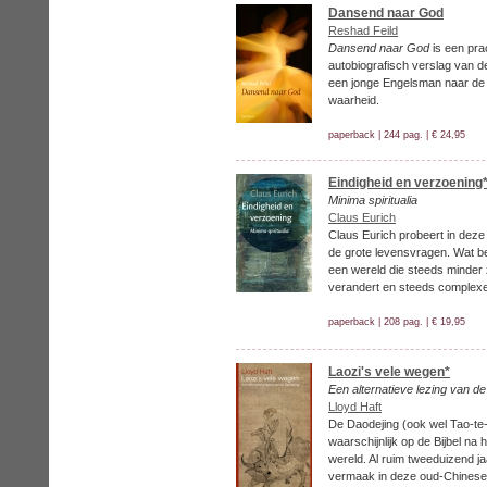
Dansend naar God
Reshad Feild
Dansend naar God
is een pra
autobiografisch verslag van d
een jonge Engelsman naar de z
waarheid.
paperback | 244 pag. | € 24,95
Eindigheid en verzoening
Minima spiritualia
Claus Eurich
Claus Eurich probeert in deze
de grote levensvragen. Wat be
een wereld die steeds minder 
verandert en steeds complexer
paperback | 208 pag. | € 19,95
Laozi's vele wegen*
Een alternatieve lezing van d
Lloyd Haft
De Daodejing (ook wel Tao-te-k
waarschijnlijk op de Bijbel na
wereld. Al ruim tweeduizend ja
vermaak in deze oud-Chinese 