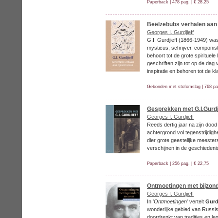
Paperback | 478 pag. | € 28,25
Beëlzebubs verhalen aan 
Georges I. Gurdjieff
G.I. Gurdjieff (1866-1949) wa
mysticus, schrijver, componist
behoort tot de grote spirituele
geschriften zijn tot op de da
inspiratie en behoren tot de kl
Gebonden met stofomslag | 768 pag
Gesprekken met G.I.Gurdj
Georges I. Gurdjieff
Reeds dertig jaar na zijn dood
achtergrond vol tegenstrijdig
dier grote geestelijke meester
verschijnen in de geschieden
Paperback | 256 pag. | € 22,75
Ontmoetingen met bijzo
Georges I. Gurdjieff
In
'Ontmoetingen'
vertelt
Gurd
wonderlijke gebied van Russi
doordrenkt van tradities en l