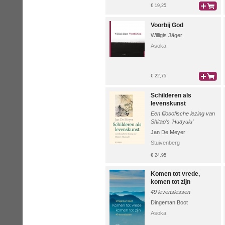
€ 19,25
bestel
Voorbij God
Willigis Jäger
Asoka
€ 22,75
bestel
Schilderen als
levenskunst
Een filosofische lezing van
Shitao’s ‘Huayulu’
Jan De Meyer
Stuivenberg
€ 24,95
Komen tot vrede,
komen tot zijn
49 levenslessen
Dingeman Boot
Asoka