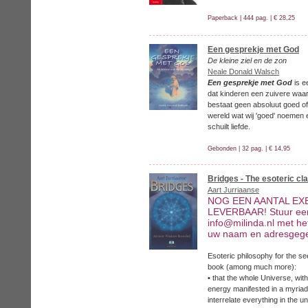
Paperback | 444 pag. | € 28,25
Een gesprekje met God
De kleine ziel en de zon
Neale Donald Walsch
Een gesprekje met God
is e
dat kinderen een zuivere waar
bestaat geen absoluut goed of
wereld wat wij 'goed' noemen 
schuilt liefde.
Gebonden | 32 pag. | € 14,95
Bridges - The esoteric cla
Aart Jurriaanse
NOG EEN AANTAL E
LEVERBAAR! Stuur een
info@milinda.nl met he
uw naam en adresgeg
Esoteric philosophy for the se
book (among much more):
• that the whole Universe, with
energy manifested in a myriad
interrelate everything in the u