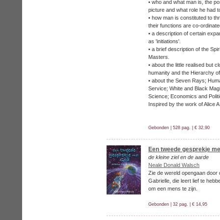
• who and what man is, the pos
picture and what role he had to 
• how man is constituted to t
their functions are co-ordinate
• a description of certain ex
as 'initiations'.
• a brief description of the Spi
Masters.
• about the little realised but 
humanity and the Hierarchy o
• about the Seven Rays; Human
Service; White and Black Magi
Science; Economics and Politi
Inspired by the work of Alice A
Gebonden | 528 pag. | € 32,90
Een tweede gesprekje me
de kleine ziel en de aarde
Neale Donald Walsch
Zie de wereld opengaan door d
Gabrielle, die leert lief te heb
om een mens te zijn.
Gebonden | 32 pag. | € 14,95