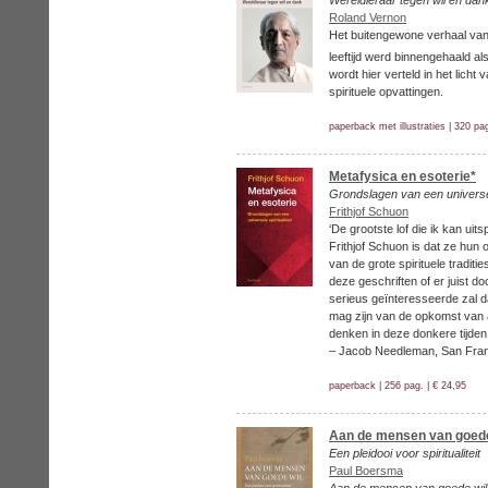
Wereldleraar tegen wil en dan
Roland Vernon
Het buitengewone verhaal van 
leeftijd werd binnengehaald a
wordt hier verteld in het lic
spirituele opvattingen.
paperback met illustraties | 320 pag
Metafysica en esoterie*
Grondslagen van een universele
Frithjof Schuon
‘De grootste lof die ik kan ui
Frithjof Schuon is dat ze hun 
van de grote spirituele traditi
deze geschriften of er juist d
serieus geïnteresseerde zal dan
mag zijn van de opkomst van 
denken in deze donkere tijden.
– Jacob Needleman, San Franc
paperback | 256 pag. | € 24,95
Aan de mensen van goede
Een pleidooi voor spiritualiteit
Paul Boersma