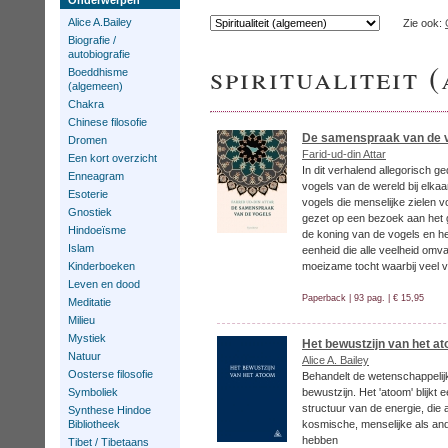
Onderwerpen
Alice A.Bailey
Zie ook:
Biografie /
autobiografie
spiritualiteit 
Boeddhisme
(algemeen)
Chakra
Chinese filosofie
De samenspraak van de 
Dromen
Farid-ud-din Attar
Een kort overzicht
In dit verhalend allegorisch g
Enneagram
vogels van de wereld bij elka
Esoterie
vogels die menselijke zielen 
Gnostiek
gezet op een bezoek aan het 
Hindoeïsme
de koning van de vogels en h
Islam
eenheid die alle veelheid omva
Kinderboeken
moeizame tocht waarbij veel
Leven en dood
Paperback | 93 pag. | € 15,95
Meditatie
Milieu
Mystiek
Het bewustzijn van het a
Natuur
Alice A. Bailey
Oosterse filosofie
Behandelt de wetenschappelijk
Symboliek
bewustzijn. Het 'atoom' blijkt
structuur van de energie, die
Synthese Hindoe
Bibliotheek
kosmische, menselijke als a
hebben
Tibet / Tibetaans