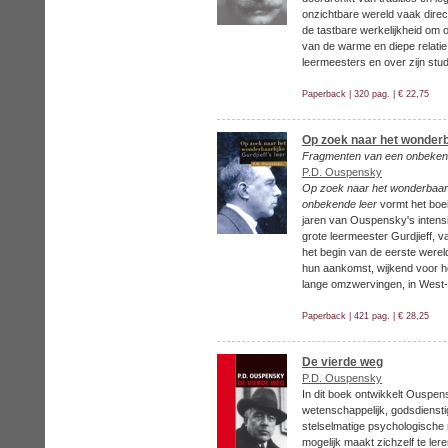
onzichtbare wereld vaak direc
de tastbare werkelijkheid om o
van de warme en diepe relatie 
leermeesters en over zijn stu
Paperback | 320 pag. | € 22,75
Op zoek naar het wonderb
Fragmenten van een onbeken
P.D. Ouspensky
Op zoek naar het wonderbaarl
onbekende leer
vormt het boe
jaren van Ouspensky's intens
grote leermeester Gurdjieff, 
het begin van de eerste wereld
hun aankomst, wijkend voor h
lange omzwervingen, in West
Paperback | 421 pag. | € 28,25
De vierde weg
P.D. Ouspensky
In dit boek ontwikkelt Ouspen
wetenschappelijk, godsdiensti
stelselmatige psychologische 
mogelijk maakt zichzelf te ler