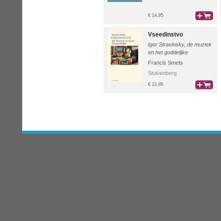
€ 14,95
bestel
Vseedinstvo
Igor Stravinsky, de muziek
en het goddelijke
Francis Smets
Stuivenberg
€ 22,95
bestel