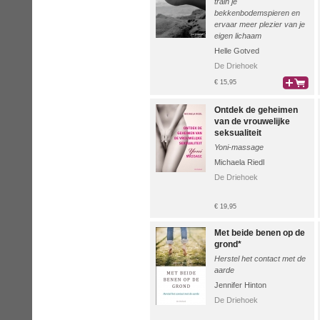
train je
bekkenbodemspieren en
ervaar meer plezier van je
eigen lichaam
Helle Gotved
De Driehoek
€ 15,95
bestel
Ontdek de geheimen
van de vrouwelijke
seksualiteit
Yoni-massage
Michaela Riedl
De Driehoek
€ 19,95
Met beide benen op de
grond*
Herstel het contact met de
aarde
Jennifer Hinton
De Driehoek