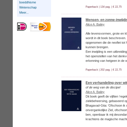
boeddhisme
Paperback | 134 pag. | € 22,75
Wetenschap
Meer...
Mensen- en zonne-inwijdi
Alice A. Bailey
Alle levensvormen, grote en kle
wordt in dit boek beschreven. 
opgenomen die de neofiet tot h
kunnen brengen.
Een inwijding is een uitbreidin
het openstellen van het denk
erkenning van hetgeen in de w
Paperback | 202 pag. | € 22,75
Een verhandeling over wi
of de weg van de discipel
Alice A. Bailey
Dit boek geeft de vijftien ‘reg
zielebeheersing, gebaseerd o
Bhagavad-Gita: ‘Ofschoon ik
onvergankelijke Ziel, ofschoo
ben, openbaar ik mij desondan
krachtens de magische macht 