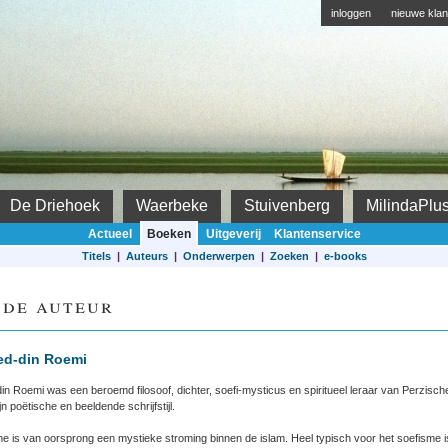
inloggen
nieuwe klan
De Driehoek
Waerbeke
Stuivenberg
MilindaPlu
Actueel
Boeken
Uitgeverij
Klantenservice
Titels
|
Auteurs
|
Onderwerpen
|
Zoeken
|
e-books
 de auteur
oed-din Roemi
din Roemi was een beroemd filosoof, dichter, soefi-mysticus en spiritueel leraar van Perzische
jn
poëtische en beeldende schrijfstijl.
me is van oorsprong een mystieke stroming binnen de islam.
Heel typisch voor het soefisme is