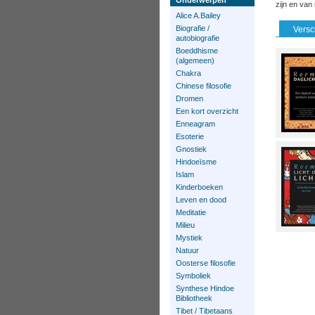
Onderwerpen
zijn en van
Alice A.Bailey
Biografie /
Versc
autobiografie
Boeddhisme
(algemeen)
Chakra
Chinese filosofie
Dromen
Een kort overzicht
Enneagram
Esoterie
Gnostiek
Hindoeïsme
Islam
Kinderboeken
Leven en dood
Meditatie
Milieu
Mystiek
Natuur
Oosterse filosofie
Symboliek
Synthese Hindoe
Bibliotheek
Tibet / Tibetaans