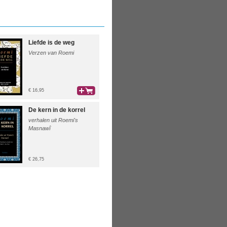
Liefde is de weg
Verzen van Roemi
€ 16,95
bestel
De kern in de korrel
verhalen uit Roemi's
Masnawî
€ 26,75