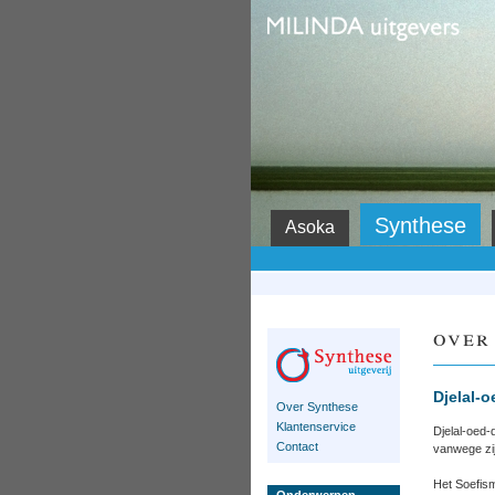
Milinda
Synthese
Asoka
over
Djelal-
Over Synthese
Klantenservice
Djelal-oed-
Contact
vanwege zi
Het Soefis