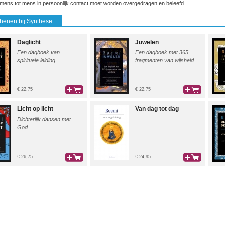
 mens tot mens in persoonlijk contact moet worden overgedragen en beleefd.
henen bij Synthese
Daglicht
Juwelen
Een dagboek van
Een dagboek met 365
spirituele leiding
fragmenten van wijsheid
€ 22,75
€ 22,75
bestel
bestel
Licht op licht
Van dag tot dag
Dichterlijk dansen met
God
€ 26,75
€ 24,95
bestel
bestel