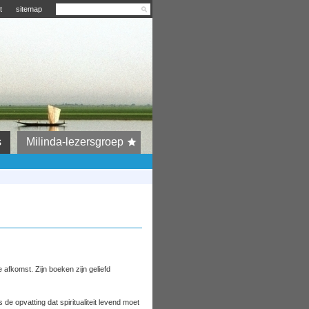
t
sitemap
s
Milinda-lezersgroep
 afkomst. Zijn boeken zijn geliefd
 de opvatting dat spiritualiteit levend moet