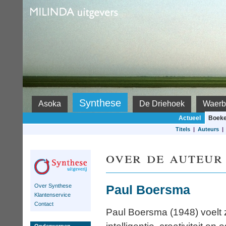
Milinda
Synthese
Asoka
De Driehoek
Waerb
Actueel
Boek
Titels
|
Auteurs
over de auteur
Over Synthese
Paul Boersma
Klantenservice
Contact
Paul Boersma (1948) voelt z