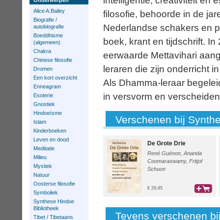
intelligentie, creativiteit en
Onderwerpen
Alice A.Bailey
filosofie, behoorde in de jar
Biografie /
Nederlandse schakers en pu
autobiografie
Boeddhisme
boek, krant en tijdschrift. I
(algemeen)
Chakra
eerwaarde Mettavihari aang
Chinese filosofie
leraren die zijn onderricht 
Dromen
Een kort overzicht
Als Dhamma-leraar begeleidt
Enneagram
in versvorm en verscheiden
Esoterie
Gnostiek
Hindoeïsme
Verschenen bij Synth
Islam
Kinderboeken
Leven en dood
De Grote Drie
Meditatie
René Guénon, Ananda
Milieu
Coomaraswamy, Fritjof
Mystiek
Schuon
Natuur
Oosterse filosofie
€ 29,95
Symboliek
bestel
Synthese Hindoe
Bibliotheek
Tevens verschenen bij
Tibet / Tibetaans