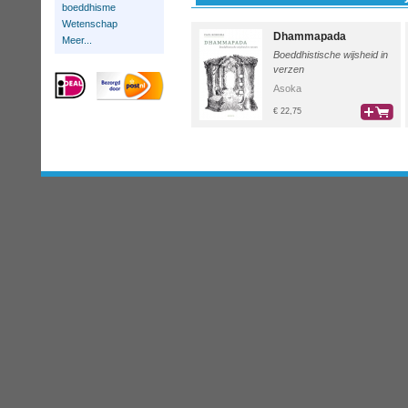
boeddhisme
Wetenschap
Dhammapada
Meer...
Boeddhistische wijsheid in
verzen
Asoka
€ 22,75
bestel