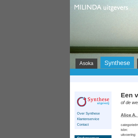
Milinda
Synthese
Asoka
Een v
of de we
Over Synthese
Alice A.
Klantenservice
Contact
categorieën
isbn:
uitvoering: