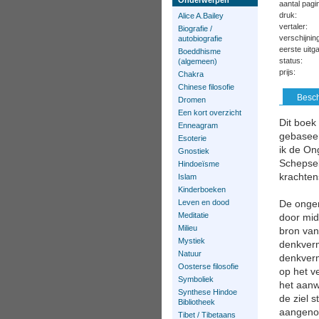
Onderwerpen
aantal pagi
druk:
Alice A.Bailey
vertaler:
Biografie /
verschijni
autobiografie
eerste uitg
Boeddhisme
status:
(algemeen)
prijs:
Chakra
Chinese filosofie
Besch
Dromen
Een kort overzicht
Dit boek 
Enneagram
gebaseer
Esoterie
ik de On
Gnostiek
Schepsel
Hindoeïsme
krachten
Islam
Kinderboeken
Leven en dood
De ongem
Meditatie
door midd
Milieu
bron van
Mystiek
denkverm
Natuur
denkverm
Oosterse filosofie
op het v
Symboliek
het aanw
Synthese Hindoe
de ziel s
Bibliotheek
aangenom
Tibet / Tibetaans