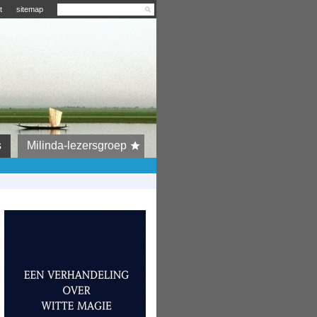
t
sitemap
s
Milinda-lezersgroep