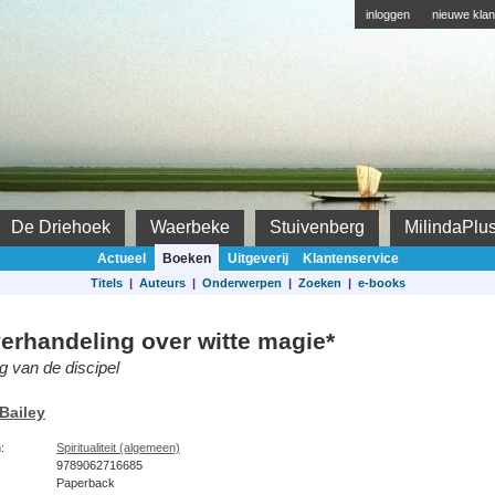
inloggen
nieuwe klan
De Driehoek
Waerbeke
Stuivenberg
MilindaPlu
Actueel
Boeken
Uitgeverij
Klantenservice
Titels
|
Auteurs
|
Onderwerpen
|
Zoeken
|
e-books
erhandeling over witte magie*
g van de discipel
 Bailey
:
Spiritualiteit (algemeen)
9789062716685
Paperback