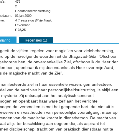
na's:
478
2
Geautoriseerde vertaling
ngsdatum:
01 jan 2000
ave:
A Treatise on White Magic
Leverbaar
€ 28,25
rijving
Recensies (1)
geeft de vijftien ‘regelen voor magie’ en voor zielebeheersing,
d op de navolgende woorden uit de Bhagavad-Gita: ‘Ofschoon
geborene ben, de onvergankelijke Ziel, ofschoon ik de Heer der
en ben, openbaar ik mij desondanks als Heer over mijn Aard,
s de magische macht van de Ziel’.
anifesteerde ziel in haar essentiële wezen, gemanifesteerd
el van de aard van haar persoonlijkheidsuitrusting, is altijd een
 mysterie. Zij ontsnapt aan het analytisch concreet
ogen en openbaart haar ware zelf aan het verlichte
ogen dat versmolten is met het geopende hart, dat niet uit is
erwerven en vasthouden van persoonlijke vooruitgang, maar op
enden van de magische kracht in dienstbetoon. De macht van
taat altijd ter beschikking aan degeen die, als aspirant tot
en discipelschap, tracht om van praktisch dienstbaar nut te