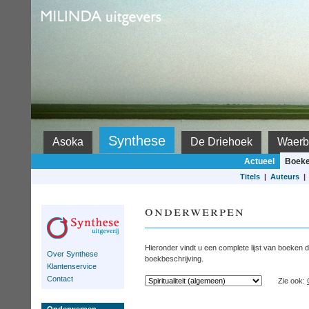
Milinda
Synthese
Asoka
De Driehoek
Waerb
Actueel
Boek
Titels
|
Auteurs
onderwerpen
Hieronder vindt u een complete lijst van boeken d
Over Synthese
boekbeschrijving.
Klantenservice
Contact
Zie ook: