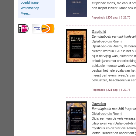
boeddhisme
strijdende mens, die vanuit he
Wetenschap
een dieper inzicht. Maar ook i
Meer...
Paperback | 256 pag. | € 22,75
Daglicht
Een dagboek van spirituele lei
Djelal-oed-din Roemi
Djelal-oed-din Roemi, de ber
dichter, werd in 1207 in het h
hij in de vijftig was, dicteerd
enkele jaren met onderbreking
spirituele meesterwerk zou w
beslaat het hele scala van he
meest verheven niveau's van 
bewustzijn, beschreven in een 
Paperback | 224 pag. | € 22,75
Juwelen
Een dagboek met 365 fragmen
Djelal-oed-din Roemi
Dit is een van de vele verrass
uitspraken van Djelal-oed-di
mysticus en dichter die zevenh
leefde, schreef en onderricht