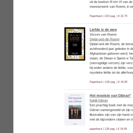
uit de boeken III t/m VI van de
meesterwerk van Roemi, in ee
Paperback | 224 pag. | € 22,75
Liefde is de weg
Verzen van Roemi
Djelal-oed-din Roemi
Djelal-oed-din Roemi, de ber
achthonderd jaar geleden in de
Afghanistan geboren werd, he
staan, de Diwan-e Sjams-e Tab
(vierregelige verzen) zijn ver
hij onder andere de liefde, voo
mystieke liefde tot de allerhoo
Paperback | 128 pag. | € 16,95
Het mooiste van Gibran*
Kahlil Gibran
Een prachtig boek met de mooi
Gibran samengesteld uit zijn v
illustraties zijn van zijn han
met de bijzondere citaten en 
paperback | 128 pag. | € 16,95