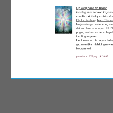
Op weg naar de bron*
Inleiding in de Nieuwe Psycho
van Alica A. Bailey en Meeste
Elly Lichtenberg
,
Marc Thiess
Na jarenlange bestudering van
dat van haar voorloper H.P. Bl
poging om hun esoterisch ge
invulling te geven.
Het kernwoord is begoocheling
gezamenlijke misleidingen waa
blootgesteld.
paperback | 176 pag. | € 19,95