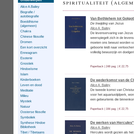
spiritualiteit (alge
Onderwerpen
Alice A.Bailey
Biografie /
autobiografie
Van Bethlehem tot Golgot
Boeddhisme
De Inwijding van Jezus
(algemeen)
Alice A. Bailey
Chakra
De levenservaring van Jezus 
Chinese filosofie
weerspiegelt zich in de leven
Dromen
moeten ons bewust worden van
Een kort overzicht
geboorte leidt naar verlooche
volledig bewustzijn en doelger
Enneagram
Esoterie
Gnostiek
Paperback | 248 pag. | € 22,75
Hindoeïsme
Islam
Kinderboeken
De wederkomst van de Ch
Leven en dood
Alice A. Bailey
De tweede komst van Christus
Meditatie
voor het aquariustijdperk, wor
Milieu
een gebeurtenis die binnenkort
Mystiek
Natuur
Paperback | 184 pag. | € 22,75
Oosterse filosofie
Symboliek
De werken van Hercules*
Synthese Hindoe
Bibliotheek
Alice A. Bailey
Tibet / Tibetaans
Hercules wordt gezien als he