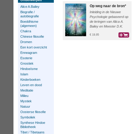
Onderwerpen
Op weg naar de bron*
Alice A.Bailey
Biografie /
Inleiding in de Nieuwe
autobiografie
Psychologie gebaseerd op
Boeddhisme
de leringen van Alica A.
(algemeen)
Bailey en Meester D.K.
Chakra
€ 19,95
Chinese filosofie
bestel
Dromen
Een kort overzicht
Enneagram
Esoterie
Gnostiek
Hindoeïsme
Islam
Kinderboeken
Leven en dood
Meditatie
Milieu
Mystiek
Natuur
Oosterse filosofie
Symboliek
Synthese Hindoe
Bibliotheek
Tibet / Tibetaans