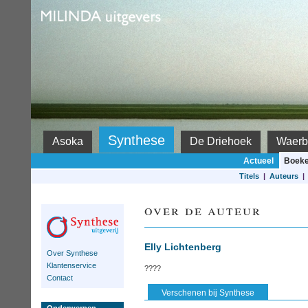
Milinda
Synthese
Asoka
De Driehoek
Waerb
Actueel
Boek
Titels
|
Auteurs
over de auteur
Elly Lichtenberg
Over Synthese
Klantenservice
????
Contact
Verschenen bij Synthese