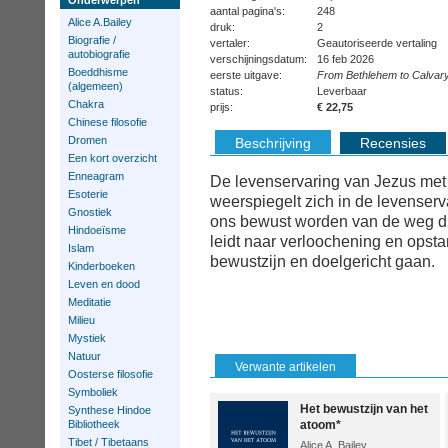
Onderwerpen
aantal pagina's:
248
Alice A.Bailey
druk:
2
Biografie /
vertaler:
Geautoriseerde vertaling
autobiografie
verschijningsdatum:
16 feb 2026
Boeddhisme
eerste uitgave:
From Bethlehem to Calvar
(algemeen)
status:
Leverbaar
Chakra
prijs:
€ 22,75
Chinese filosofie
Dromen
Beschrijving
Recensies
Een kort overzicht
Enneagram
De levenservaring van Jezus met 
Esoterie
weerspiegelt zich in de levenser
Gnostiek
ons bewust worden van de weg die
Hindoeïsme
leidt naar verloochening en opsta
Islam
bewustzijn en doelgericht gaan.
Kinderboeken
Leven en dood
Meditatie
Milieu
Mystiek
Natuur
Verwante artikelen
Oosterse filosofie
Symboliek
Het bewustzijn van het
Synthese Hindoe
Bibliotheek
atoom*
Tibet / Tibetaans
Alice A. Bailey