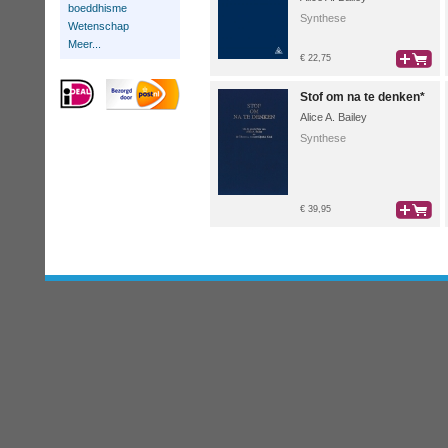
boeddhisme
Synthese
Wetenschap
Meer...
€ 22,75
bestel
Stof om na te denken*
Alice A. Bailey
Synthese
€ 39,95
bestel