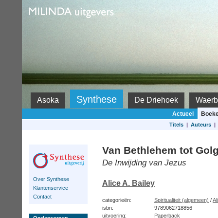
Milinda
Synthese
Asoka
De Driehoek
Waerb
Actueel
Boek
Titels
|
Auteurs
Van Bethlehem tot Gol
De Inwijding van Jezus
Over Synthese
Alice A. Bailey
Klantenservice
Contact
categorieën:
Spiritualiteit (algemeen)
/
Al
isbn:
9789062718856
uitvoering:
Paperback