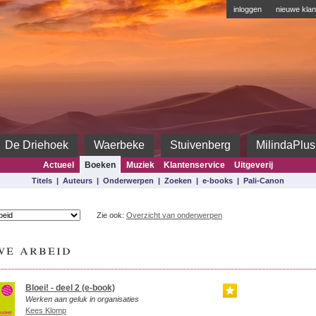
inloggen
nieuwe klan
De Driehoek
Waerbeke
Stuivenberg
MilindaPlus
Actueel
Boeken
Muziek
Klantenservice
Uitgeverij
Titels
|
Auteurs
|
Onderwerpen
|
Zoeken
|
e-books
|
Pali-Canon
Zie ook:
Overzicht van onderwerpen
we arbeid
Bloei! - deel 2 (e-book)
Werken aan geluk in organisaties
Kees Klomp