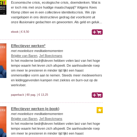
Economische crisis, ecologische crisis, doemdenken. Wat is
er toch mis met onze huidige maatschappij? Volgens Kees
Klomp zitten we in een collectieve identiteitscrisis. We zijn
vastgelopen in ons destructieve gedrag dat voortkomt uit
onze illusionaire gedachten en gewoonten. Als geld en geluk...
ebook | € 8,50
bestel
Effectiever werken*
met moeiteloze meditatiemomenten
Brigitte van Baren
,
Jef Boeckmans
In het moderne bedrijfsleven hebben velen last van het hoge
tempo waarin het leven zich afspeelt. De aanhoudende roep
om meer te presteren in minder tijd lijkt een haast
onmenselijke vorm aan te nemen. Steeds meer medewerkers
en leidinggevenden kampen met ziektes en burn-out op de
werkvloer.
paperback | 60 pag. | € 13,25
bestel
Effectiever werken (e-book)
met moeiteloze meditatiemomenten
Brigitte van Baren
,
Jef Boeckmans
In het moderne bedrijfsleven hebben velen last van het hoge
tempo waarin het leven zich afspeelt. De aanhoudende roep
om meer te presteren in minder tijd lijkt een haast