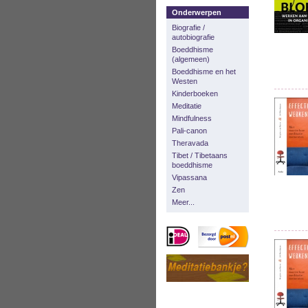
Onderwerpen
Biografie /
autobiografie
Boeddhisme
(algemeen)
Boeddhisme en het
Westen
Kinderboeken
Meditatie
Mindfulness
Pali-canon
Theravada
Tibet / Tibetaans
boeddhisme
Vipassana
Zen
Meer...