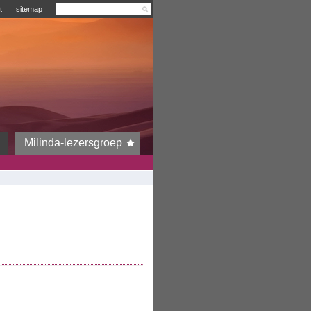
t
sitemap
Milinda-lezersgroep