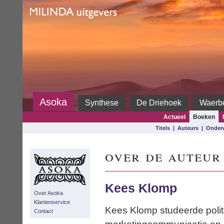
Milinda
Asoka
Synthese
De Driehoek
Waerb
Actueel
Boeken
Titels
|
Auteurs
|
Onder
over de auteur
Kees Klomp
Over Asoka
Klantenservice
Kees Klomp studeerde politi
Contact