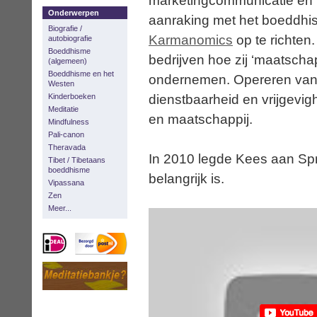
marketingcommunicatie en 
Onderwerpen
aanraking met het boeddhi
Biografie /
Karmanomics
op te richten.
autobiografie
Boeddhisme
bedrijven hoe zij ‘maatsch
(algemeen)
Boeddhisme en het
ondernemen. Opereren vanuit
Westen
dienstbaarheid en vrijgevighe
Kinderboeken
Meditatie
en maatschappij.
Mindfulness
Pali-canon
Theravada
In 2010 legde Kees aan Spro
Tibet / Tibetaans
boeddhisme
belangrijk is.
Vipassana
Zen
Meer...