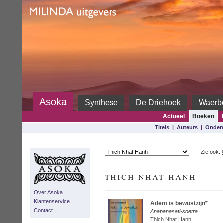
Milinda
Asoka
Synthese
De Driehoek
Waerb
Actueel
Boeken
Titels
|
Auteurs
|
Onder
Zie ook:
thich nhat hanh
Over Asoka
Klantenservice
Adem is bewustzijn*
Contact
Anapanasati-soetra
Thich Nhat Hanh