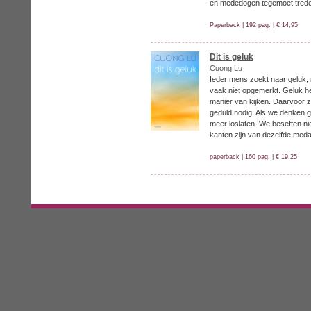
en mededogen tegemoet tred
Paperback | 192 pag. | € 14,95
Dit is geluk
Cuong Lu
Ieder mens zoekt naar geluk, m
vaak niet opgemerkt. Geluk 
manier van kijken. Daarvoor z
geduld nodig. Als we denken gel
meer loslaten. We beseffen nie
kanten zijn van dezelfde medai
paperback | 160 pag. | € 19,25