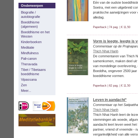
Eén van de oudste boeddhisti
Onderwerpen
Soetra, met een uitgebreid c
Biografie /
praktische aanwijzingen voor
autobiografie
alledag.
Boeddhisme
(algemeen)
Paperback | 74 pag. | € 11,50
Boeddhisme en het
Westen
Vorm is leegte, leegte is 
Kinderboeken
Commentaar op de Prajnapara
Meditatie
Thich Nhat Hanh
Mindfulness
De commentaren van Thich Nha
Pali-canon
samenkomen, maken deel uit 
Theravada
van mondelinge overlevering,
Tibet / Tibetaans
Boeddha, ongeveer 2500 jaar 
boeddhisme
boeddhisme vormen.
Vipassana
Zen
Paperback | 62 pag. | € 11,50
Meer...
Leven in aandacht*
Commentaar op het Satipatth
Thich Nhat Hanh
Thich Nhat Hanh leert de lez
stemmingen als woede, afgunst
aandacht leert leven weet het 
partner, vriend of vreemde - 
vergankelijkheid van alle vers