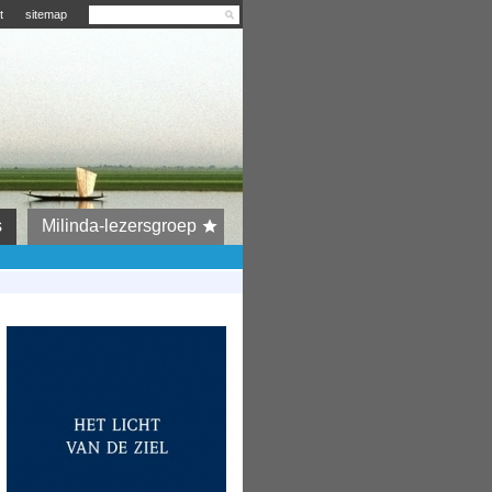
t
sitemap
s
Milinda-lezersgroep