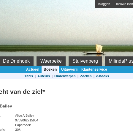
inloggen
nieuwe klan
De Driehoek
Waerbeke
Stuivenberg
MilindaPlu
Actueel
Boeken
Uitgeverij
Klantenservice
Titels
|
Auteurs
|
Onderwerpen
|
Zoeken
|
e-books
icht van de ziel*
 Bailey
:
Alice A.Bailey
9789062715954
Paperback
na's:
308