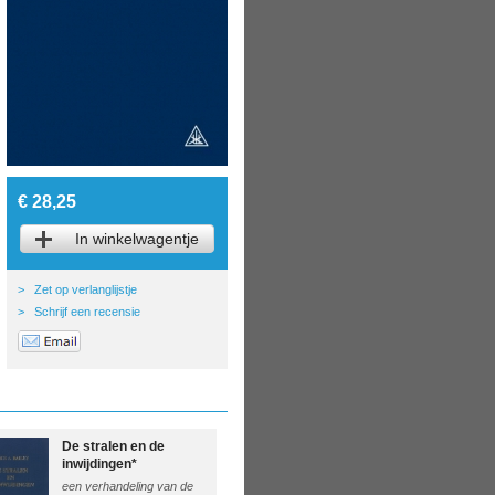
€ 28,25
In winkelwagentje
>
Zet op verlanglijstje
>
Schrijf een recensie
De stralen en de
inwijdingen*
een verhandeling van de