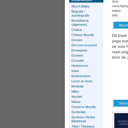
Onderwerpen
druk:
verschijni
Alice A.Bailey
status:
Biografie /
prijs:
autobiografie
Boeddhisme
(algemeen)
Besch
Chakra
Chinese filosofie
Dit boek
Dromen
yoga sut
Een kort overzicht
ze voor h
Enneagram
raya-yoga
Esoterie
door de z
Gnostiek
Hindoeïsme
Islam
Kinderboeken
Leven en dood
Meditatie
Milieu
Mystiek
Natuur
Verwa
Oosterse filosofie
Symboliek
Synthese Hindoe
Bibliotheek
Tibet / Tibetaans