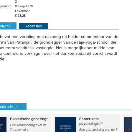
2
ngsdatum:
03 sep 1979
Leverbaar
€ 28,25
rijving
Recensies
 bevat een vertaling met uitvoerig en helder commentaar van de
ra's van Patanjali, de grondlegger van de raja-yoga-school, die
et eerst schriftelijk vastlegde. Het is mogelijk door middel van
 controle te verkrijgen over het denken zodat dit verlicht wordt
iel.
nte artikelen
Esoterische genezing*
Esoterische
psychologie I*
Een verhandeling over de
7 stralen dl.4.
Een verhandeling van de 7