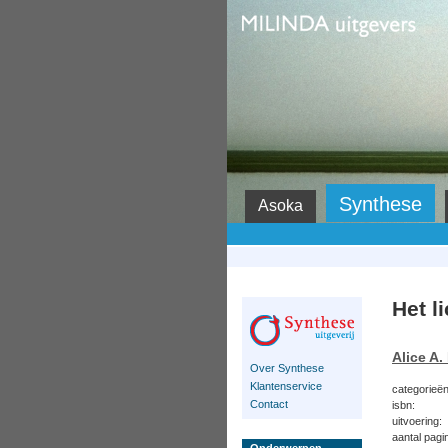
Milinda
Synthese
Asoka
Het l
Alice A.
Over Synthese
Klantenservice
categorieën
Contact
isbn:
uitvoering:
aantal pagi