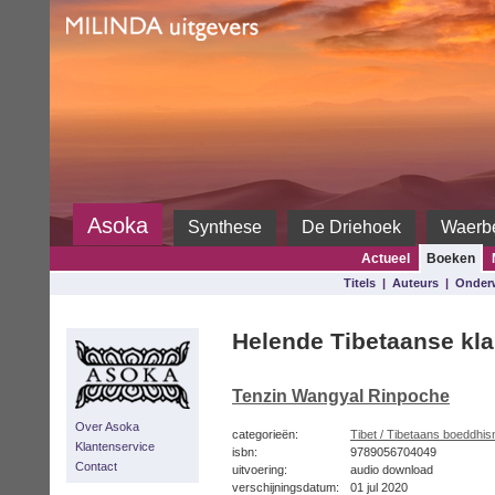
Milinda
Asoka
Synthese
De Driehoek
Waerb
Actueel
Boeken
Titels
|
Auteurs
|
Onder
Helende Tibetaanse kla
Tenzin Wangyal Rinpoche
Over Asoka
categorieën:
Tibet / Tibetaans boeddhi
Klantenservice
isbn:
9789056704049
Contact
uitvoering:
audio download
verschijningsdatum:
01 jul 2020