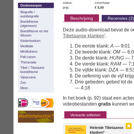
status:
Leverbaar
Onderwerpen
prijs:
€ 5,00
Biografie /
autobiografie
Beschrijving
Recensies (2)
Boeddhisme
(algemeen)
Deze audio-download bevat de oef
Boeddhisme en het
Tibetaanse klanken
'.
Westen
Kinderboeken
De eerste klank:
A
— 9:01
Meditatie
De tweede klank:
OM
— 6:0
Mindfulness
Pali-canon
De derde klank:
HUNG
— 7
Theravada
De vierde klank:
RAM
— 7:
Tibet / Tibetaans
De vijfde klank:
DZA
— 8:5
boeddhisme
De oefening van de vijf kri
Vipassana
Drie gebeden: gebed tot de l
Zen
— 4:18
Meer...
In het boek (p. 92) staat een ac
videobestanden
gratis
kunnen wo
Verwante artikelen
Helende Tibetaanse
klanken*