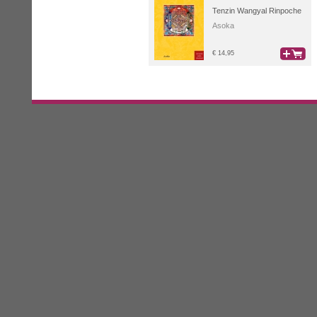
Tenzin Wangyal Rinpoche
Asoka
€ 14,95
bestel