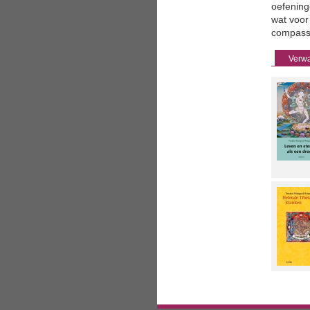
oefening
wat voor 
compassi
Verwa