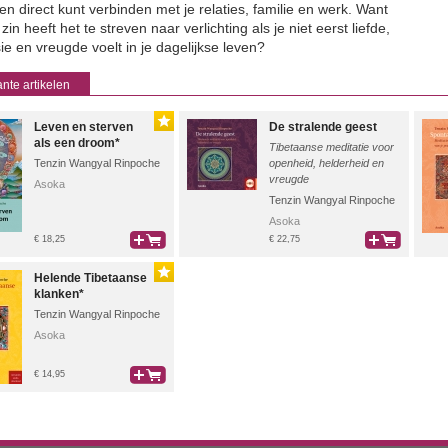
en direct kunt verbinden met je relaties, familie en werk. Want
zin heeft het te streven naar verlichting als je niet eerst liefde,
e en vreugde voelt in je dagelijkse leven?
nte artikelen
Leven en sterven
De stralende geest
als een droom*
Tibetaanse meditatie voor
Tenzin Wangyal Rinpoche
openheid, helderheid en
vreugde
Asoka
Tenzin Wangyal Rinpoche
Asoka
€ 18,25
€ 22,75
bestel
bestel
Helende Tibetaanse
klanken*
Tenzin Wangyal Rinpoche
Asoka
€ 14,95
bestel