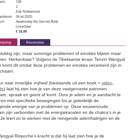
na's:
136
2
Erik Robbemont
ngsdatum:
06 jul 2020
ave:
Awakening the Sacred Body
Leverbaar
€ 16,95
rijving
Recensies
gelukkig zijn, maar sommige problemen of emoties blijven maar
en. Herkenbaar? Volgens de Tibetaanse leraar Tenzin Wangyal
 komt dit omdat deze problemen en emoties verankerd zijn in
lichaam.
r naar innerlijke vrijheid
(bestaande uit een boek +
video-
ds
) laat hij zien hoe je van deze vastgeroeste patronen
aam, spraak en geest af komt. Door je adem en je aandacht te
en met specifieke bewegingen los je geleidelijk de
gende energie van je problemen op. Deze eeuwenoude
en zijn verbonden met de energiekanalen en de chakra’s in je
 Je leert zo te werken met de reinigende ademhalingen en de
ngyal Rinpoche’s kracht is dat hij laat zien hoe je de