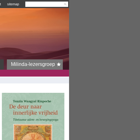
t
sitemap
Milinda-lezersgroep