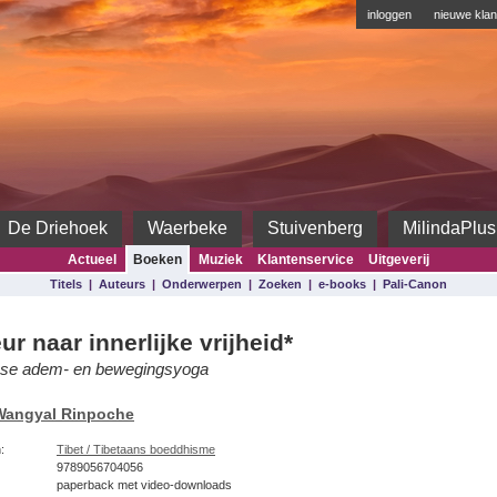
inloggen
nieuwe klan
De Driehoek
Waerbeke
Stuivenberg
MilindaPlus
Actueel
Boeken
Muziek
Klantenservice
Uitgeverij
Titels
|
Auteurs
|
Onderwerpen
|
Zoeken
|
e-books
|
Pali-Canon
ur naar innerlijke vrijheid*
nse adem- en bewegingsyoga
Wangyal Rinpoche
:
Tibet / Tibetaans boeddhisme
9789056704056
paperback met video-downloads