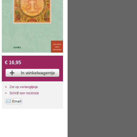
€ 16,95
In winkelwagentje
>
Zet op verlanglijstje
>
Schrijf een recensie