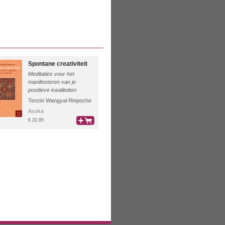
Spontane creativiteit
Meditaties voor het
manifesteren van je
positieve kwaliteiten
Tenzin Wangyal Rinpoche
Asoka
€ 22,95
bestel