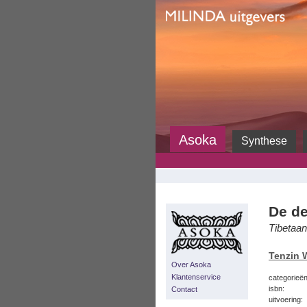
Milinda
Asoka
Synthese
De de
Tibetaa
Tenzin 
Over Asoka
Klantenservice
categorieën
isbn:
Contact
uitvoering: