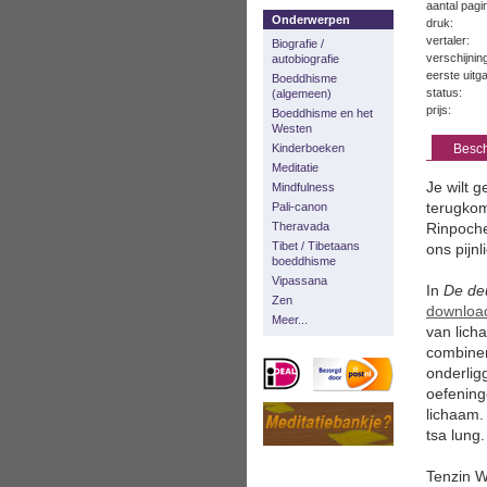
aantal pagi
Onderwerpen
druk:
vertaler:
Biografie /
verschijni
autobiografie
eerste uitg
Boeddhisme
status:
(algemeen)
prijs:
Boeddhisme en het
Westen
Kinderboeken
Besch
Meditatie
Je wilt 
Mindfulness
terugkom
Pali-canon
Theravada
Rinpoche
Tibet / Tibetaans
ons pijn
boeddhisme
Vipassana
In
De deu
Zen
downloa
Meer...
van lich
combiner
onderlig
oefening
lichaam.
tsa lung.
Tenzin Wa