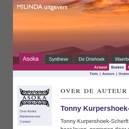
Milinda
Asoka
Synthese
De Driehoek
Waerb
Actueel
Boeken
Titels
|
Auteurs
|
Onder
over de auteur
Tonny Kurpershoek-
Over Asoka
Klantenservice
Tonny Kurpershoek-Scherft i
Contact