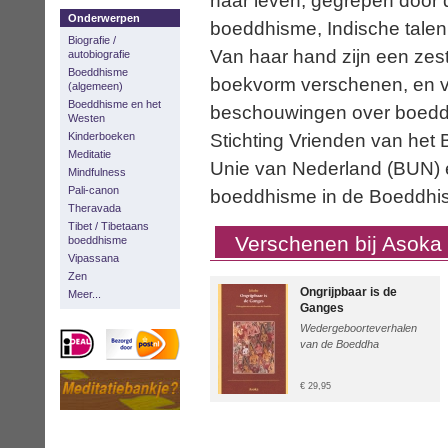
haar leven, gegrepen door
Onderwerpen
boeddhisme, Indische talen
Biografie /
Van haar hand zijn een zesta
autobiografie
Boeddhisme
boekvorm verschenen, en vo
(algemeen)
Boeddhisme en het
beschouwingen over boeddhi
Westen
Stichting Vrienden van het
Kinderboeken
Meditatie
Unie van Nederland (BUN) 
Mindfulness
Pali-canon
boeddhisme in de Boeddhis
Theravada
Tibet / Tibetaans
Verschenen bij Asoka
boeddhisme
Vipassana
Zen
Ongrijpbaar is de
Meer...
Ganges
Wedergeboorteverhalen
van de Boeddha
€ 29,95