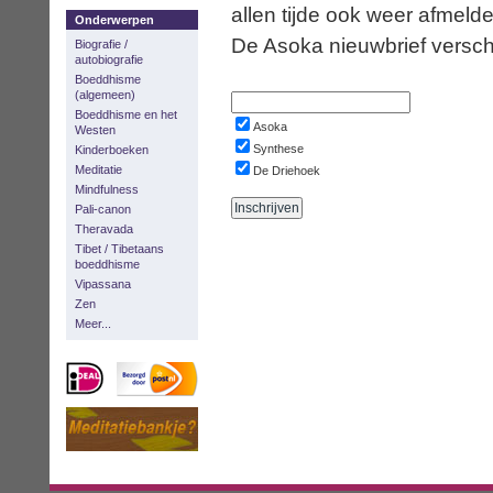
allen tijde ook weer afmelde
Onderwerpen
De Asoka nieuwbrief verschi
Biografie /
autobiografie
Boeddhisme
(algemeen)
Boeddhisme en het
Asoka
Westen
Synthese
Kinderboeken
Meditatie
De Driehoek
Mindfulness
Pali-canon
Theravada
Tibet / Tibetaans
boeddhisme
Vipassana
Zen
Meer...