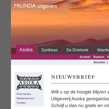
Milinda
Asoka
Synthese
De Driehoek
Waerb
Actueel
Boeken
M
Bestellen
nieuwsbrief
Wilt u op de hoogte blijve
Over Asoka
Uitgeverij Asoka georganis
Klantenservice
Contact
Schrijf u dan nu gratis en vr