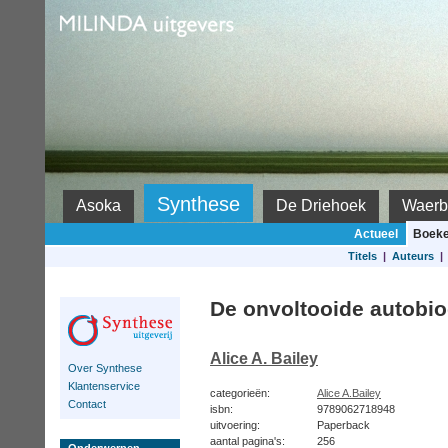
Milinda
Synthese
Asoka
De Driehoek
Waerb
Actueel
Boek
Titels
|
Auteurs
De onvoltooide autobio
Alice A. Bailey
Over Synthese
Klantenservice
categorieën:
Alice A.Bailey
Contact
isbn:
9789062718948
uitvoering:
Paperback
aantal pagina's:
256