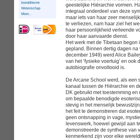
boeddhisme
geestelijke Hiërarchie vormen. 
Wetenschap
integraal onderdeel van deze syn
Meer...
maar iets van haar zeer menselijk
te verliezen, nam haar ziel het w
haar persoonlijkheid verleende 
door haar aanvaarde dienst.
Het werk met de Tibetaan begon i
gepland. Binnen dertig dagen na v
december 1949) werd Alice Baile
van het ‘fysieke voertuig’ en ook d
autobiografie onvoltooid is.
De Arcane School werd, als een s
kanaal tussen de Hiërarchie en 
DK gebruikt met toestemming en 
om bepaalde benodigde esoterisch
stevig in het menselijk bewustzij
het feit te demonstreren dat esote
geen ontsnapping in vage, mystie
levenswerk, hoewel gewijd aan tw
demonstreerde de synthese van v
kenmerkend zijn voor elke wereld