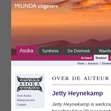
Milinda
Asoka
Synthese
De Driehoek
Waerb
Actueel
Boeken
Titels
|
Auteurs
|
Onder
over de auteur
Jetty Heynekamp
Over Asoka
Klantenservice
Jetty Heynekamp
is werkza
Contact