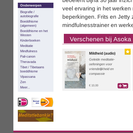
beoefent bijna 30 jaar inzic
Onderwerpen
veel ervaring in het werke
Biografie /
beperkingen. Frits en Jetty 
autobiografie
Boeddhisme
mindfulnesstrainer en werk
(algemeen)
Boeddhisme en het
Westen
Verschenen bij Asoka
Kinderboeken
Meditatie
Mindfulness
Mildheid (audio)
Pali-canon
Geleide meditatie-
Theravada
oefeningen voor
Tibet / Tibetaans
vriendelijkheid en
boeddhisme
compassie
Vipassana
Zen
€ 10,00
Meer...
bestel