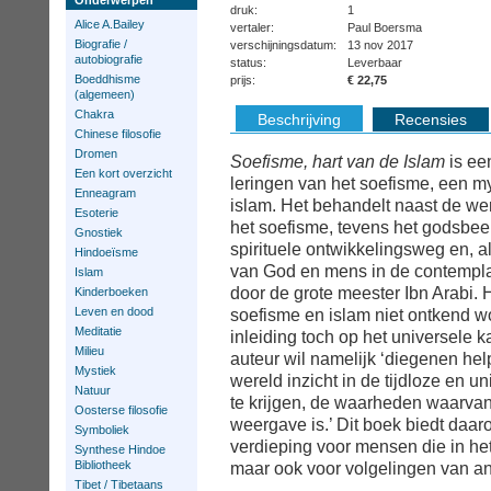
Onderwerpen
druk:
1
Alice A.Bailey
vertaler:
Paul Boersma
Biografie /
verschijningsdatum:
13 nov 2017
autobiografie
status:
Leverbaar
Boeddhisme
prijs:
€ 22,75
(algemeen)
Chakra
Beschrijving
Recensies
Chinese filosofie
Dromen
Soefisme, hart van de Islam
is een
Een kort overzicht
leringen van het soefisme, een m
Enneagram
islam. Het behandelt naast de w
Esoterie
het soefisme, tevens het godsbee
Gnostiek
spirituele ontwikkelingsweg en, a
Hindoeïsme
van God en mens in de contempla
Islam
door de grote meester Ibn Arabi.
Kinderboeken
Leven en dood
soefisme en islam niet ontkend wo
Meditatie
inleiding toch op het universele k
Milieu
auteur wil namelijk ‘diegenen he
Mystiek
wereld inzicht in de tijdloze en 
Natuur
te krijgen, de waarheden waarvan 
Oosterse filosofie
weergave is.’ Dit boek biedt daa
Symboliek
verdieping voor mensen die in het
Synthese Hindoe
Bibliotheek
maar ook voor volgelingen van ande
Tibet / Tibetaans