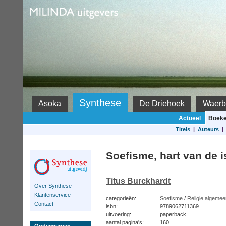
Milinda
Synthese
Asoka
De Driehoek
Waerb
Actueel
Boek
Titels
|
Auteurs
Soefisme, hart van de 
Titus Burckhardt
Over Synthese
Klantenservice
categorieën:
Soefisme
/
Religie algemee
Contact
isbn:
9789062711369
uitvoering:
paperback
aantal pagina's:
160