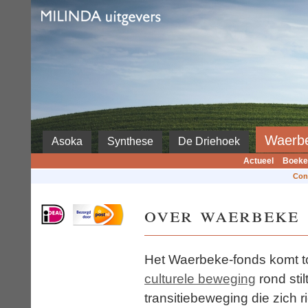
Milinda
Waerb
Asoka
Synthese
De Driehoek
Actueel
Boeke
Con
over waerbeke
Het Waerbeke-fonds komt t
culturele beweging
rond stil
transitiebeweging die zich