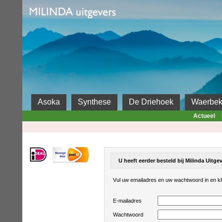
Milinda
Asoka
Synthese
De Driehoek
Waerbe
Actueel
U heeft eerder besteld bij Milinda Uitgev
Vul uw emailadres en uw wachtwoord in en kli
E-mailadres
Wachtwoord