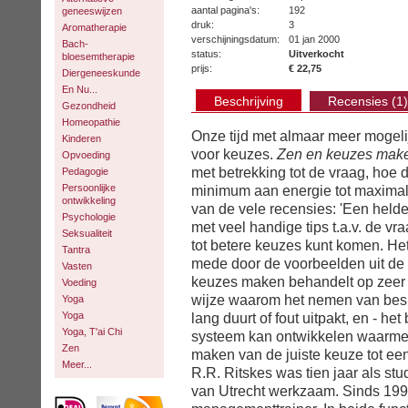
aantal pagina's:
192
geneeswijzen
druk:
3
Aromatherapie
verschijningsdatum:
01 jan 2000
Bach-
status:
Uitverkocht
bloesemtherapie
prijs:
€ 22,75
Diergeneeskunde
En Nu...
Beschrijving
Recensies (1)
Gezondheid
Homeopathie
Onze tijd met almaar meer mogeli
Kinderen
voor keuzes.
Zen en keuzes mak
Opvoeding
met betrekking tot de vraag, hoe
Pedagogie
Persoonlijke
minimum aan energie tot maximal
ontwikkeling
van de vele recensies: 'Een held
Psychologie
met veel handige tips t.a.v. de vr
Seksualiteit
tot betere keuzes kunt komen. Het
Tantra
mede door de voorbeelden uit de p
Vasten
keuzes maken behandelt op zeer 
Voeding
wijze waarom het nemen van besli
Yoga
Yoga
lang duurt of fout uitpakt, en - he
Yoga, T'ai Chi
systeem kan ontwikkelen waarmee
Zen
maken van de juiste keuze tot ee
Meer...
R.R. Ritskes was tien jaar als stu
van Utrecht werkzaam. Sinds 1990 