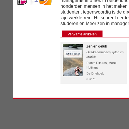
managementtrainer. In beide funct
honderden mensen in het maken v
studenten, tegenwoordig is de dir
zijn werkterrein. Hij schreef eerd
studeren en Meer zen in manage
Verwante artikelen
Zen en geluk
Gelukshormonen, lijden en
erotiek
Rients Ritskes
,
Merel
Hoitinga
De Driehoek
€ 22,75