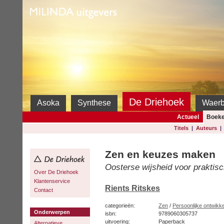
Milinda
De Driehoek
Asoka
Synthese
Waer
Actueel
Boek
Titels
|
Auteurs
Zen en keuzes maken
Oosterse wijsheid voor prakti
Over De Driehoek
Klantenservice
Rients Ritskes
Contact
categorieën:
Zen
/
Persoonlijke ontwikke
Onderwerpen
isbn:
9789060305737
uitvoering:
Paperback
Alternatieve