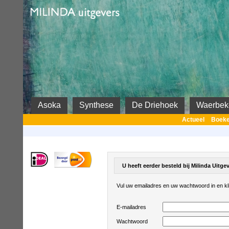
Milinda
Asoka
Synthese
De Driehoek
Waerbek
Actueel
Boek
U heeft eerder besteld bij Milinda Uitgev
Vul uw emailadres en uw wachtwoord in en kli
E-mailadres
Wachtwoord