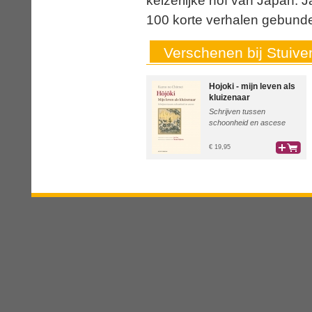
keizerlijke hof van Japan. 
100 korte verhalen gebunde
Verschenen bij Stuive
Hojoki - mijn leven als
kluizenaar
Schrijven tussen
schoonheid en ascese
€ 19,95
bestel