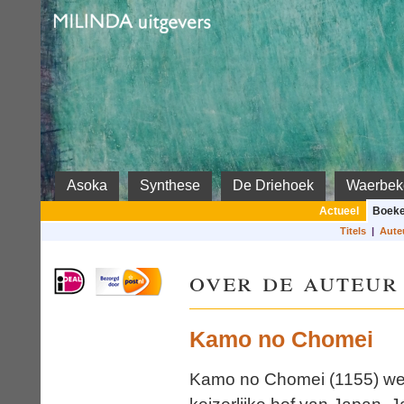
Milinda
Asoka
Synthese
De Driehoek
Waerbek
Actueel
Boek
Titels
|
Aute
over de auteur
Kamo no Chomei
Kamo no Chomei (1155) wer